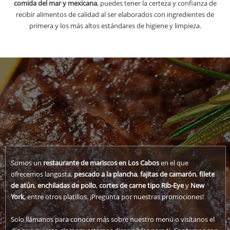
comida del mar y mexicana
, puedes tener la certeza y confianza de
recibir alimentos de calidad al ser elaborados con ingredientes de
primera y los más altos estándares de higiene y limpieza.
Somos un
restaurante de mariscos en Los Cabos
en el que
ofrecemos langosta,
pescado a la plancha
,
fajitas de camarón
,
filete
de atún
,
enchiladas de pollo
,
cortes de carne tipo Rib-Eye
y
New
York
, entre otros platillos. ¡Pregunta por nuestras promociones!
Solo llámanos para conocer más sobre nuestro menú o visítanos el